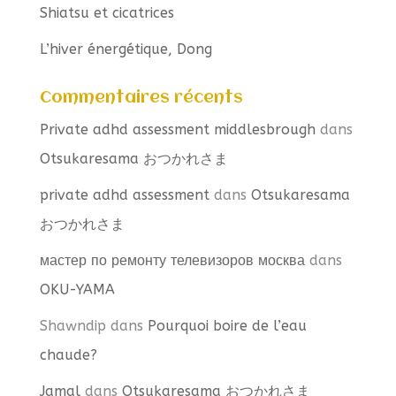
Shiatsu et cicatrices
L’hiver énergétique, Dong
Commentaires récents
Private adhd assessment middlesbrough
dans
Otsukaresama おつかれさま
private adhd assessment
dans
Otsukaresama
おつかれさま
мастер по ремонту телевизоров москва
dans
OKU-YAMA
Shawndip
dans
Pourquoi boire de l’eau
chaude?
Jamal
dans
Otsukaresama おつかれさま