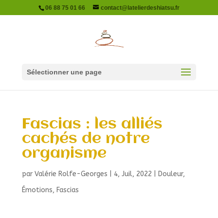
06 88 75 01 66
contact@latelierdeshiatsu.fr
Sélectionner une page
Fascias : les alliés
cachés de notre
organisme
par
Valérie Rolfe-Georges
|
4, Juil, 2022
|
Douleur
,
Émotions
,
Fascias