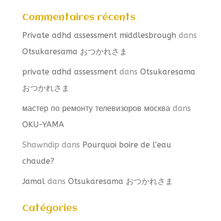
Commentaires récents
Private adhd assessment middlesbrough
dans
Otsukaresama おつかれさま
private adhd assessment
dans
Otsukaresama
おつかれさま
мастер по ремонту телевизоров москва
dans
OKU-YAMA
Shawndip
dans
Pourquoi boire de l’eau
chaude?
Jamal
dans
Otsukaresama おつかれさま
Catégories