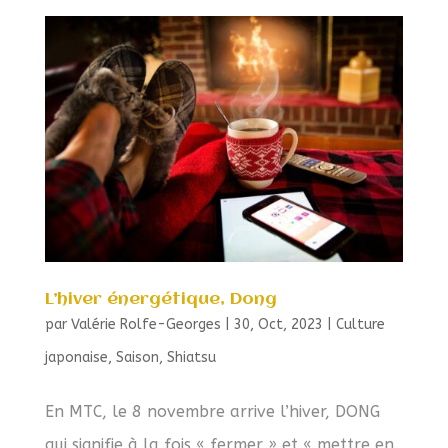
L’hiver énergétique, Dong
par
Valérie Rolfe-Georges
|
30, Oct, 2023
|
Culture
japonaise
,
Saison
,
Shiatsu
En MTC, le 8 novembre arrive l’hiver, DONG
qui signifie à la fois « fermer » et « mettre en