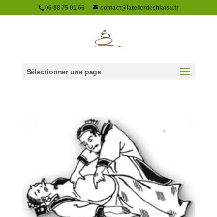
06 88 75 01 66
contact@latelierdeshiatsu.fr
Sélectionner une page