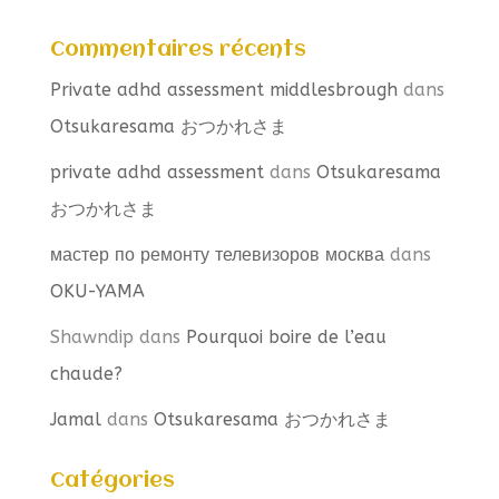
Commentaires récents
Private adhd assessment middlesbrough
dans
Otsukaresama おつかれさま
private adhd assessment
dans
Otsukaresama
おつかれさま
мастер по ремонту телевизоров москва
dans
OKU-YAMA
Shawndip
dans
Pourquoi boire de l’eau
chaude?
Jamal
dans
Otsukaresama おつかれさま
Catégories