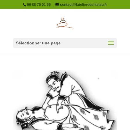
06 88 75 01 66
contact@latelierdeshiatsu.fr
Sélectionner une page