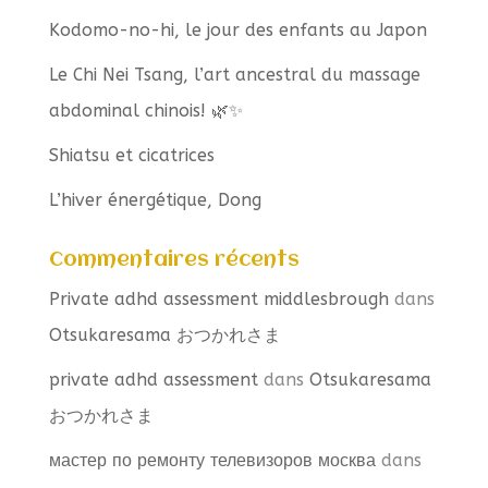
Kodomo-no-hi, le jour des enfants au Japon
Le Chi Nei Tsang, l’art ancestral du massage
abdominal chinois! 🌿✨
Shiatsu et cicatrices
L’hiver énergétique, Dong
Commentaires récents
Private adhd assessment middlesbrough
dans
Otsukaresama おつかれさま
private adhd assessment
dans
Otsukaresama
おつかれさま
мастер по ремонту телевизоров москва
dans