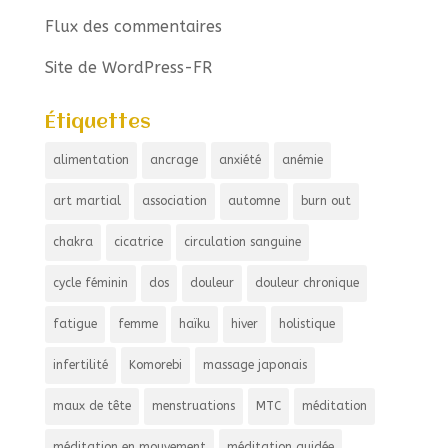
Flux des commentaires
Site de WordPress-FR
Étiquettes
alimentation
ancrage
anxiété
anémie
art martial
association
automne
burn out
chakra
cicatrice
circulation sanguine
cycle féminin
dos
douleur
douleur chronique
fatigue
femme
haïku
hiver
holistique
infertilité
Komorebi
massage japonais
maux de tête
menstruations
MTC
méditation
méditation en mouvement
méditation guidée