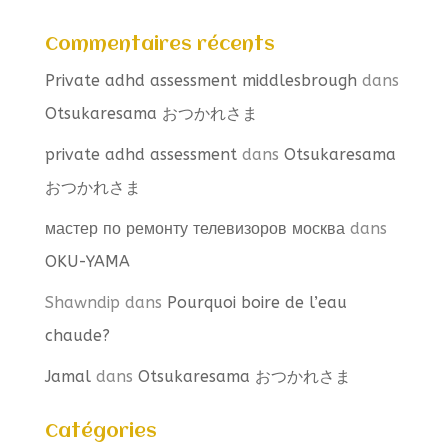
Commentaires récents
Private adhd assessment middlesbrough
dans
Otsukaresama おつかれさま
private adhd assessment
dans
Otsukaresama
おつかれさま
мастер по ремонту телевизоров москва
dans
OKU-YAMA
Shawndip
dans
Pourquoi boire de l’eau
chaude?
Jamal
dans
Otsukaresama おつかれさま
Catégories